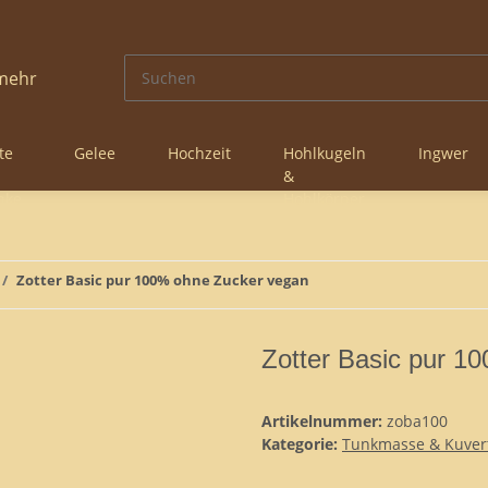
te
Gelee
Hochzeit
Hohlkugeln
Ingwer
&
nke
Hohlkörper
Zotter Basic pur 100% ohne Zucker vegan
Zotter Basic pur 1
Artikelnummer:
zoba100
Kategorie:
Tunkmasse & Kuvert