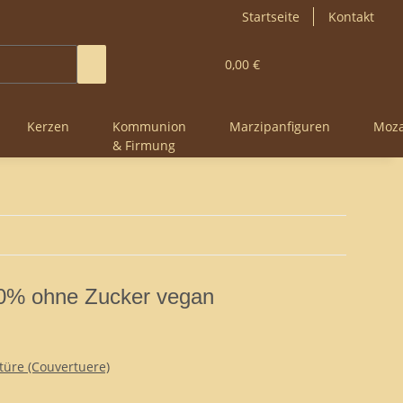
Startseite
Kontakt
0,00 €
Kerzen
Kommunion
Marzipanfiguren
Moza
& Firmung
00% ohne Zucker vegan
üre (Couvertuere)