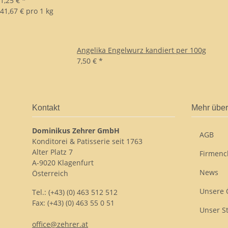
1,25 €
*
41,67 € pro 1 kg
Angelika Engelwurz kandiert per 100g
7,50 €
*
Kontakt
Mehr über
Dominikus Zehrer GmbH
AGB
Konditorei & Patisserie seit 1763
Alter Platz 7
Firmenc
A-9020 Klagenfurt
News
Österreich
Unsere 
Tel.: (+43) (0) 463 512 512
Fax: (+43) (0) 463 55 0 51
Unser S
office@zehrer.at