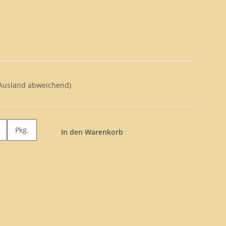
 Ausland abweichend)
Pkg.
In den Warenkorb