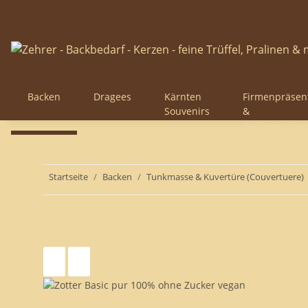
Backen
Dragees
Kärnten
Firmenpräsen
Souvenirs
&
Werbegesche
Startseite
Backen
Tunkmasse & Kuvertüre (Couvertuere)