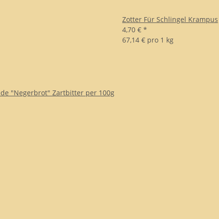
Zotter Für Schlingel Krampus
4,70 €
*
67,14 € pro 1 kg
de "Negerbrot" Zartbitter per 100g