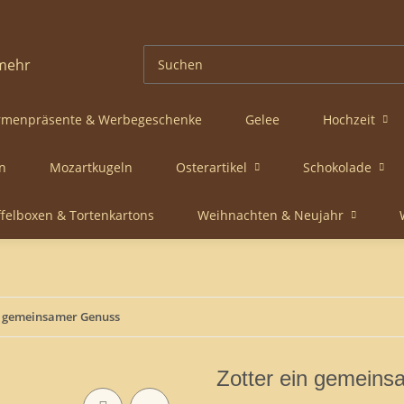
rmenpräsente & Werbegeschenke
Gelee
Hochzeit
n
Mozartkugeln
Osterartikel
Schokolade
ffelboxen & Tortenkartons
Weihnachten & Neujahr
n gemeinsamer Genuss
Zotter ein gemein