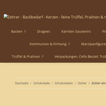
Backen
Dragees
Kärnten Souvenirs
Fi
Kommunion & Firmung
Marzipanfigure
Trüffel & Pralinen
Verpackungen, Cello Beutel, Trü
Startseite
Schokolade
Schokoladen
Zotter
Zotter ei