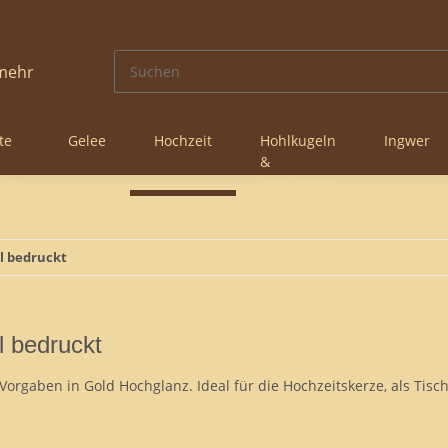
te
Gelee
Hochzeit
Hohlkugeln
Ingwer
&
nke
Hohlkörper
l bedruckt
l bedruckt
Vorgaben in Gold Hochglanz. Ideal für die Hochzeitskerze, als Tisc