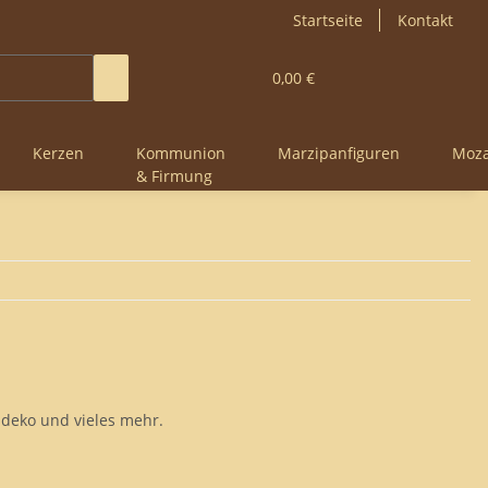
Startseite
Kontakt
0,00 €
Kerzen
Kommunion
Marzipanfiguren
Moza
& Firmung
hdeko und vieles mehr.