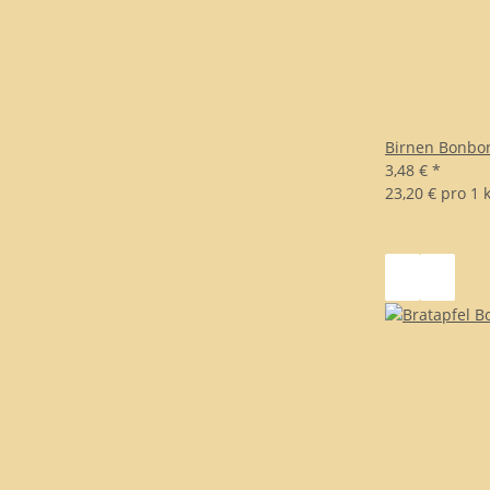
Birnen Bonbo
3,48 €
*
23,20 € pro 1 