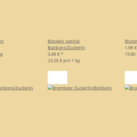
ns
Blockeis spezial
Bluto
Bonbons/Zuckerln
1,98 
kg
3,48 €
*
19,80 
23,20 € pro 1 kg