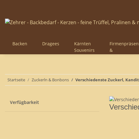
Backen
Dragees
Kärnten
Firmenpräsen
Souvenirs
&
Werbegesche
Startseite
Zuckerln & Bonbons
Verschiedenste Zuckerl, Kand
Verfügbarkeit
Verschie
Sortierung