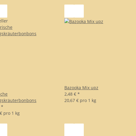
ller
Bazooka Mix upz
sche
2,48 €
*
gskräuterbonbons
20,67 € pro 1 kg
€
*
€ pro 1 kg