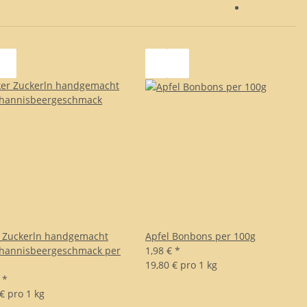
 Zuckerln handgemacht
Apfel Bonbons per 100g
ohannisbeergeschmack per
1,98 €
*
19,80 € pro 1 kg
€
*
€ pro 1 kg