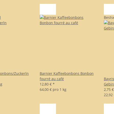
Bestse
Bonbons/Zuckerln
Barnier Kaffeebonbons Bonbon
fourré au café
Bayri
kg
12,80 €
*
Gebir
64,00 € pro 1 kg
2,75 
22,92 