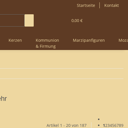
Startseite
Kontakt
0,00 €
Kerzen
Kommunion
Marzipanfiguren
Moza
& Firmung
ehr
Artikel 1 - 20 von 187
1
2
3
4
5
6
7
8
9