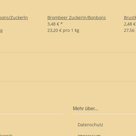
bons/Zuckerln
Brombeer Zuckerln/Bonbons
Brust
3,48 €
*
2,48 
kg
23,20 € pro 1 kg
27,56 
Mehr über...
Datenschutz
hronik
Impressum