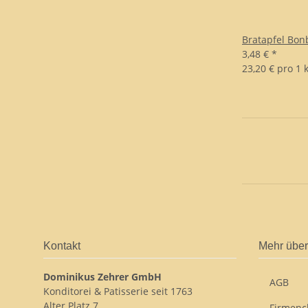
Bratapfel Bon
3,48 €
*
23,20 € pro 1 
Kontakt
Mehr über
Dominikus Zehrer GmbH
AGB
Konditorei & Patisserie seit 1763
Alter Platz 7
Firmenc