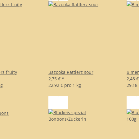
rz fruity
Bazooka Rattlerz sour
Bimen
2,75 €
*
2,48 
kg
22,92 € pro 1 kg
29,18 