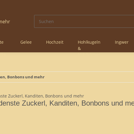
te
Gelee
Hochzeit
Hohlkugeln
Ingwer
&
nke
Hohlkörper
iten, Bonbons und mehr
denste Zuckerl, Kanditen, Bonbons und m
Artikel pro Seite