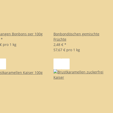
rangen Bonbons per 100g
Bonbondöschen gemischte
€
*
Früchte
€ pro 1 kg
2,48 €
*
57,67 € pro 1 kg