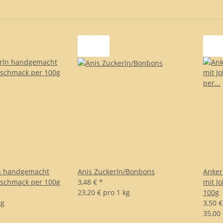
ln handgemacht
Anis Zuckerln/Bonbons
Anker
eschmack per 100g
3,48 €
*
mit J
23,20 € pro 1 kg
100g
kg
3,50 
35,00 