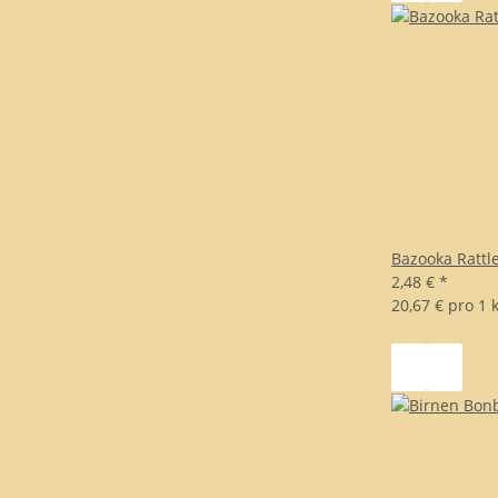
Bazooka Rattle
2,48 €
*
20,67 € pro 1 