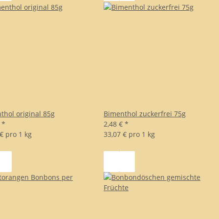
thol original 85g
Bimenthol zuckerfrei 75g
€
*
2,48 €
*
€ pro 1 kg
33,07 € pro 1 kg