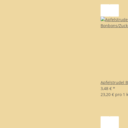
Apfelstrudel 
3,48 €
*
23,20 € pro 1 