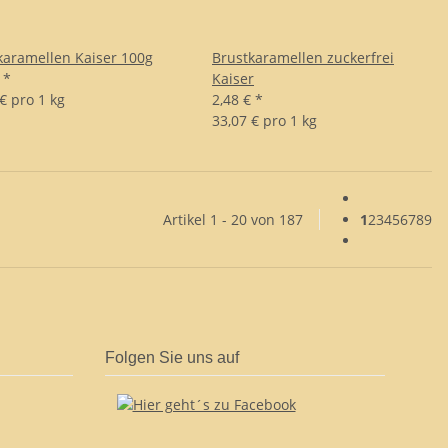
karamellen Kaiser 100g
Brustkaramellen zuckerfrei
€
*
Kaiser
€ pro 1 kg
2,48 €
*
33,07 € pro 1 kg
Artikel 1 - 20 von 187
1
2
3
4
5
6
7
8
9
Folgen Sie uns auf