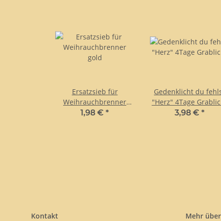
Ersatzsieb für
Gedenklicht du fehl
Weihrauchbrenner
"Herz" 4Tage Grablic
gold
1,98 €
*
3,98 €
*
Kontakt
Mehr über