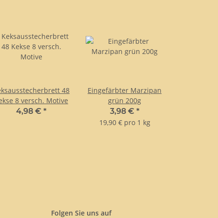
ksausstecherbrett 48
Eingefärbter Marzipan
ekse 8 versch. Motive
grün 200g
4,98 €
*
3,98 €
*
19,90 € pro 1 kg
Folgen Sie uns auf