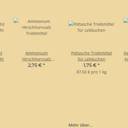
st
Ammonium
Pottasche Triebmittel
Ke
ht
Hirschhornsalz
für Lebkuchen
K
Triebmittel
2,75 €
*
1,75 €
*
87,50 € pro 1 kg
Mehr über...