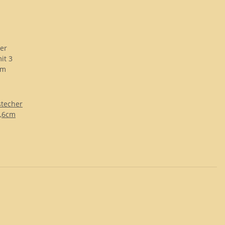
stecher
3,6cm