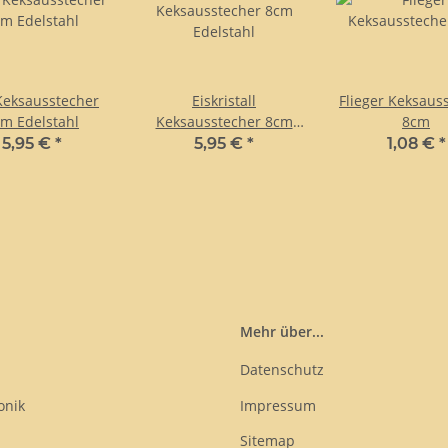
Keksausstecher
Eiskristall
Flieger Keksaus
m Edelstahl
Keksausstecher 8cm
8cm
Edelstahl
5,95 €
*
5,95 €
*
1,08 €
*
Mehr über...
Datenschutz
onik
Impressum
Sitemap