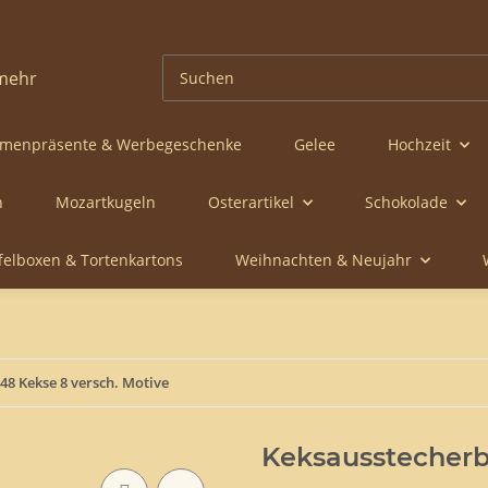
rmenpräsente & Werbegeschenke
Gelee
Hochzeit
n
Mozartkugeln
Osterartikel
Schokolade
ffelboxen & Tortenkartons
Weihnachten & Neujahr
48 Kekse 8 versch. Motive
Keksausstecherbr