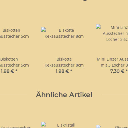
Biskotten
Biskotte
Mini Linzer Aus
ausstecher 5cm
Keksausstecher 8cm
mit 3 Löcher 
1,98 €
*
1,98 €
*
7,30 €
*
Ähnliche Artikel