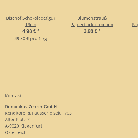
Bischof Schokoladefigur
Blumenstrauß
19cm
Papierbackförmchen
Pa
mini
4,98 €
*
3,98 €
*
49,80 € pro 1 kg
Kontakt
Dominikus Zehrer GmbH
Konditorei & Patisserie seit 1763
Alter Platz 7
A-9020 Klagenfurt
Österreich