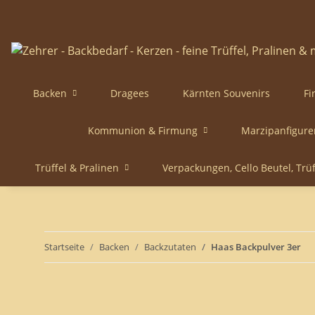
Backen
Dragees
Kärnten Souvenirs
Fi
Kommunion & Firmung
Marzipanfigure
Trüffel & Pralinen
Verpackungen, Cello Beutel, Trü
Startseite
Backen
Backzutaten
Haas Backpulver 3er