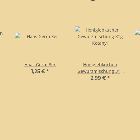
n
Haas Germ 3er
Honiglebkuchen
Gewürzmischung 31g
1,25 €
*
Kotanyi
2,99 €
*