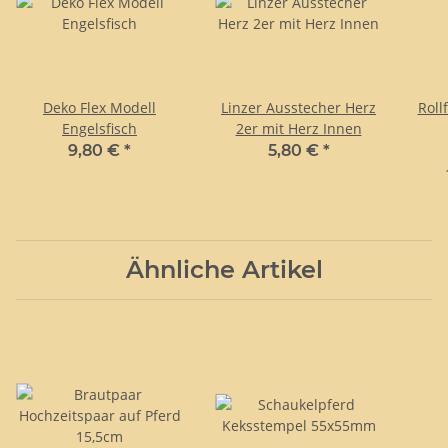
Deko Flex Modell
Linzer Ausstecher Herz
Roll
Engelsfisch
2er mit Herz Innen
9,80 €
*
5,80 €
*
Ähnliche Artikel