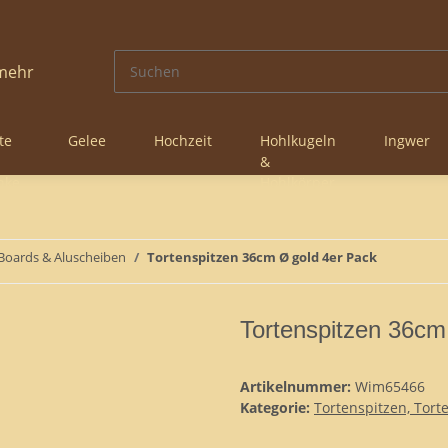
te
Gelee
Hochzeit
Hohlkugeln
Ingwer
&
nke
Hohlkörper
 Boards & Aluscheiben
Tortenspitzen 36cm Ø gold 4er Pack
Tortenspitzen 36cm
Artikelnummer:
Wim65466
Kategorie:
Tortenspitzen, Tort