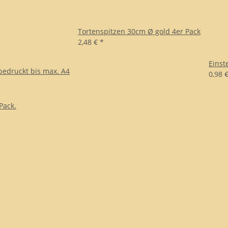
Tortenspitzen 30cm Ø gold 4er Pack
2,48 €
*
Einst
bedruckt bis max. A4
0,98 