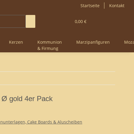
Startseite
Kontakt
0,00 €
Kerzen
Kommunion
Marzipanfiguren
Moza
& Firmung
 Ø gold 4er Pack
enunterlagen, Cake Boards & Aluscheiben