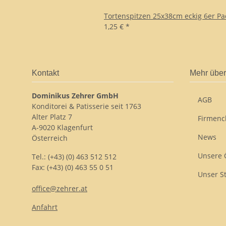
Tortenspitzen 25x38cm eckig 6er Pa
1,25 €
*
Kontakt
Mehr über
Dominikus Zehrer GmbH
AGB
Konditorei & Patisserie seit 1763
Alter Platz 7
Firmenc
A-9020 Klagenfurt
News
Österreich
Unsere 
Tel.: (+43) (0) 463 512 512
Fax: (+43) (0) 463 55 0 51
Unser S
office@zehrer.at
Anfahrt