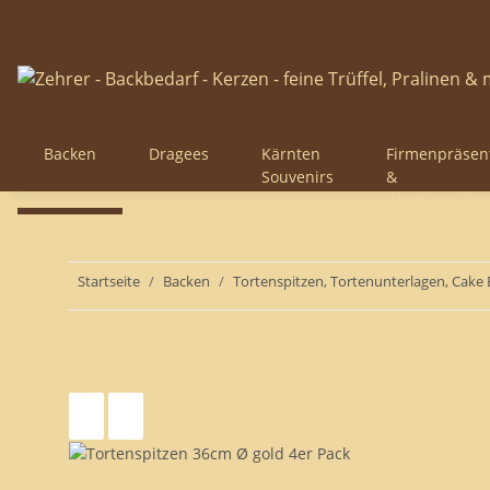
Backen
Dragees
Kärnten
Firmenpräsen
Souvenirs
&
Werbegesche
Startseite
Backen
Tortenspitzen, Tortenunterlagen, Cake