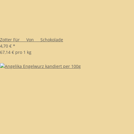
Zotter Für___ Von___ Schokolade
4,70 €
*
67,14 € pro 1 kg