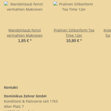
Mandelstaub feinst
Pralinen Silikonform Tea
Knöp
vermahlen Makronen
Time 12er
für
1,85 €
*
10,80 €
*
Kontakt
Dominikus Zehrer GmbH
Konditorei & Patisserie seit 1763
Alter Platz 7