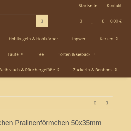
Startseite
Kontakt
0,00 €
Hohlkugeln & Hohlkörper
Ingwer
Kerzen
Taufe
Tee
Torten & Gebäck
Weihrauch & Räuchergefäße
Zuckerln & Bonbons
chen Pralinenförmchen 50x35mm