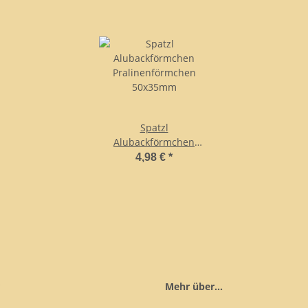
Spatzl
Alubackförmchen
Pralinenförmchen
4,98 €
*
50x35mm
Mehr über...