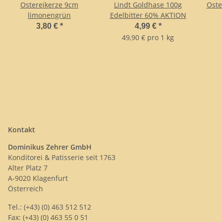
Ostereikerze 9cm
Lindt Goldhase 100g
Oste
limonengrün
Edelbitter 60% AKTION
3,80 €
*
4,99 €
*
49,90 € pro 1 kg
Kontakt
Dominikus Zehrer GmbH
Konditorei & Patisserie seit 1763
Alter Platz 7
A-9020 Klagenfurt
Österreich
Tel.: (+43) (0) 463 512 512
Fax: (+43) (0) 463 55 0 51