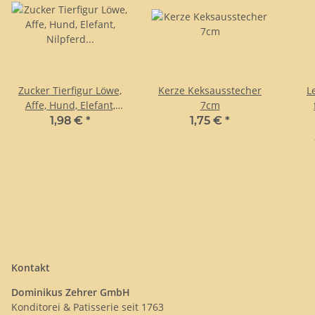
Zucker Tierfigur Löwe,
Kerze Keksausstecher
L
Affe, Hund, Elefant,
7cm
Nilpferd oder Tiger 3D
1,98 €
*
1,75 €
*
2043 6 versch. Zootiere
Kontakt
Dominikus Zehrer GmbH
Konditorei & Patisserie seit 1763