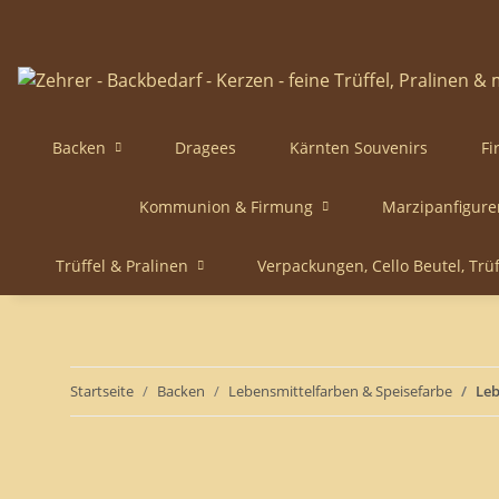
Backen
Dragees
Kärnten Souvenirs
Fi
Kommunion & Firmung
Marzipanfigure
Trüffel & Pralinen
Verpackungen, Cello Beutel, Trü
Startseite
Backen
Lebensmittelfarben & Speisefarbe
Leb