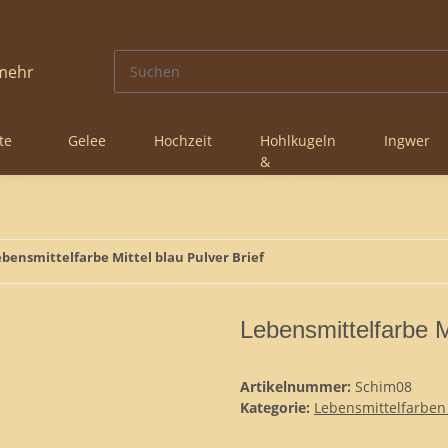
te
Gelee
Hochzeit
Hohlkugeln
Ingwer
&
nke
Hohlkörper
ebensmittelfarbe Mittel blau Pulver Brief
Lebensmittelfarbe Mi
Artikelnummer:
Schim08
Kategorie:
Lebensmittelfarben