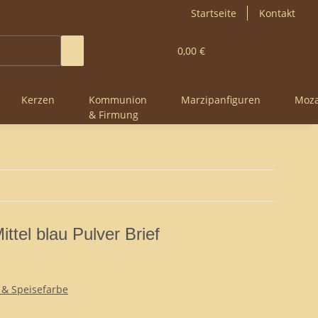
Startseite
Kontakt
0,00 €
Kerzen
Kommunion
Marzipanfiguren
Moza
& Firmung
ttel blau Pulver Brief
 & Speisefarbe