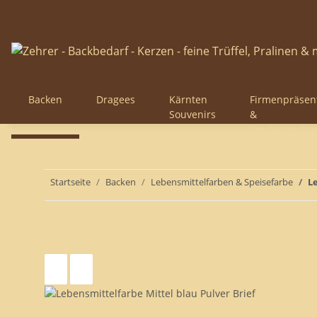
Backen
Dragees
Kärnten
Firmenpräsen
Souvenirs
&
Werbegesche
Startseite
Backen
Lebensmittelfarben & Speisefarbe
L