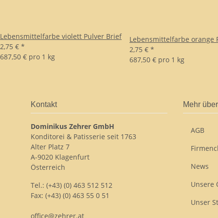
Lebensmittelfarbe violett Pulver Brief
Lebensmittelfarbe orange P
2,75 €
*
2,75 €
*
687,50 € pro 1 kg
687,50 € pro 1 kg
Kontakt
Mehr über
Dominikus Zehrer GmbH
AGB
Konditorei & Patisserie seit 1763
Alter Platz 7
Firmenc
A-9020 Klagenfurt
News
Österreich
Unsere 
Tel.: (+43) (0) 463 512 512
Fax: (+43) (0) 463 55 0 51
Unser S
office@zehrer.at