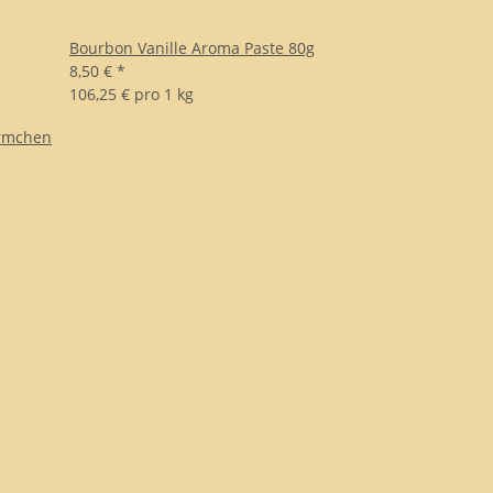
Bourbon Vanille Aroma Paste 80g
8,50 €
*
106,25 € pro 1 kg
örmchen