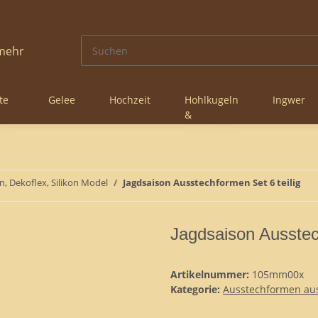
te
Gelee
Hochzeit
Hohlkugeln
Ingwer
&
nke
Hohlkörper
n, Dekoflex, Silikon Model
Jagdsaison Ausstechformen Set 6 teilig
Jagdsaison Ausstech
Artikelnummer:
105mm00x
Kategorie:
Ausstechformen aus 