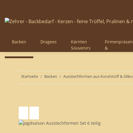
Backen
Dragees
Kärnten
Firmenpräsen
Souvenirs
&
Werbegesche
Startseite
Backen
Ausstechformen aus Kunststoff & Siliko