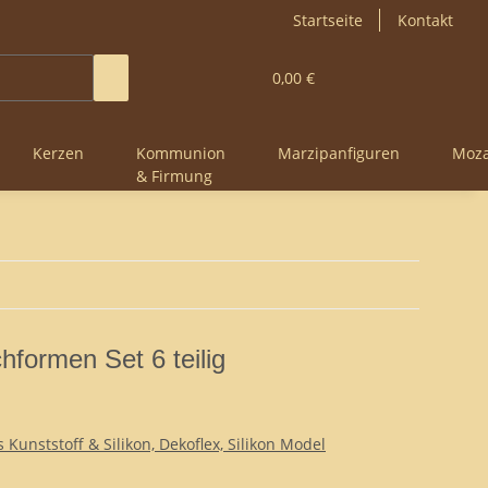
Startseite
Kontakt
0,00 €
Kerzen
Kommunion
Marzipanfiguren
Moza
& Firmung
formen Set 6 teilig
Kunststoff & Silikon, Dekoflex, Silikon Model