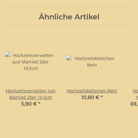
Ähnliche Artikel
Hochzeitsservietten Just
Hochzeitskörbchen klein
Ho
Married 20er 16,5cm
Y
10,80 €
*
5,90 €
*
69