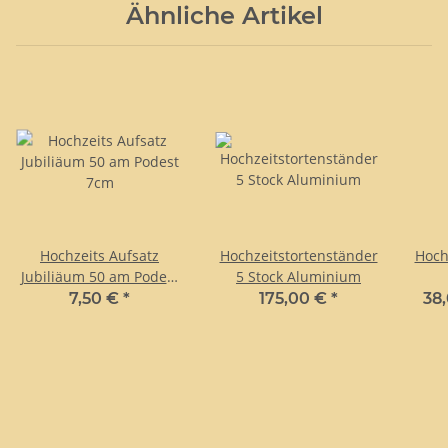
Ähnliche Artikel
Hochzeits Aufsatz
Hochzeitstortenständer
Hoch
Jubiliäum 50 am Podest
5 Stock Aluminium
7cm
7,50 €
*
175,00 €
*
38