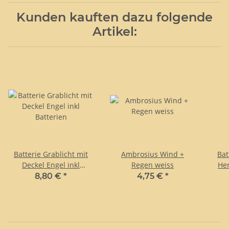
Kunden kauften dazu folgende
Artikel:
Batterie Grablicht mit
Ambrosius Wind +
Bat
Deckel Engel inkl
Regen weiss
Her
Batterien
8,80 €
*
4,75 €
*