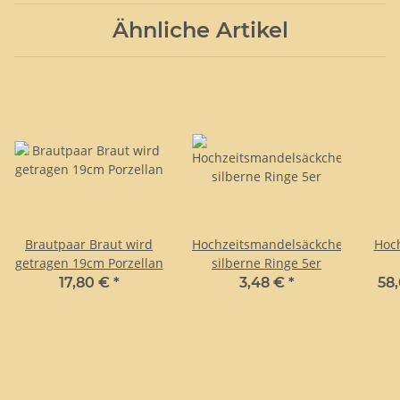
Ähnliche Artikel
Brautpaar Braut wird
Hochzeitsmandelsäckchen
Hoch
getragen 19cm Porzellan
silberne Ringe 5er
17,80 €
*
3,48 €
*
58