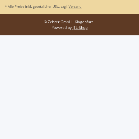
* Alle Preise inkl. gesetzlicher USt., zzgl.
Versand
© Zehrer GmbH - Klagenfurt
Powered by
JTL-Shop