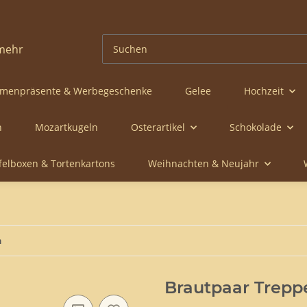
rmenpräsente & Werbegeschenke
Gelee
Hochzeit
n
Mozartkugeln
Osterartikel
Schokolade
ffelboxen & Tortenkartons
Weihnachten & Neujahr
m
Brautpaar Trep