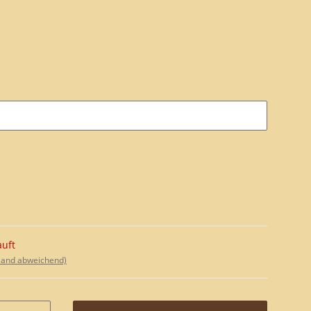
auft
sland abweichend)