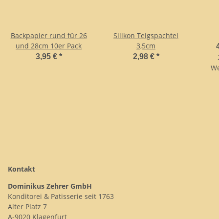
Backpapier rund für 26
Silikon Teigspachtel
und 28cm 10er Pack
3,5cm
3,95 €
*
2,98 €
*
We
Kontakt
Dominikus Zehrer GmbH
Konditorei & Patisserie seit 1763
Alter Platz 7
A-9020 Klagenfurt