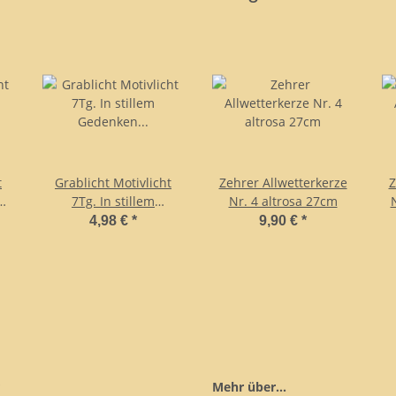
t
Grablicht Motivlicht
Zehrer Allwetterkerze
Z
7Tg. In stillem
Nr. 4 altrosa 27cm
Gedenken "Platin"
4,98 €
*
9,90 €
*
Mehr über...