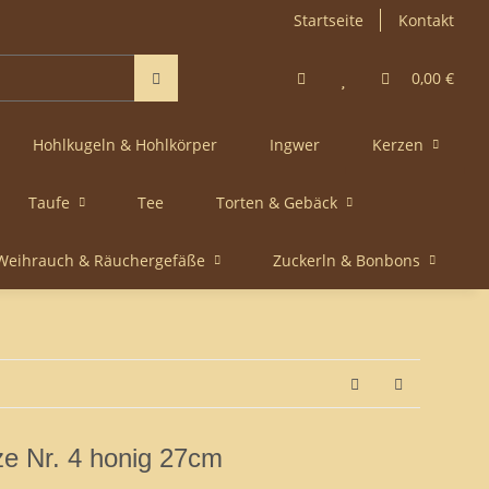
Startseite
Kontakt
0,00 €
Hohlkugeln & Hohlkörper
Ingwer
Kerzen
Taufe
Tee
Torten & Gebäck
Weihrauch & Räuchergefäße
Zuckerln & Bonbons
ze Nr. 4 honig 27cm