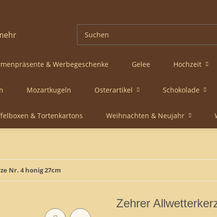
rmenpräsente & Werbegeschenke
Gelee
Hochzeit
n
Mozartkugeln
Osterartikel
Schokolade
ffelboxen & Tortenkartons
Weihnachten & Neujahr
ze Nr. 4 honig 27cm
Zehrer Allwetterker