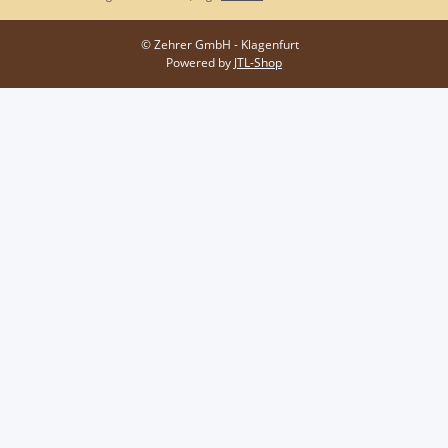
© Zehrer GmbH - Klagenfurt
Powered by
JTL-Shop