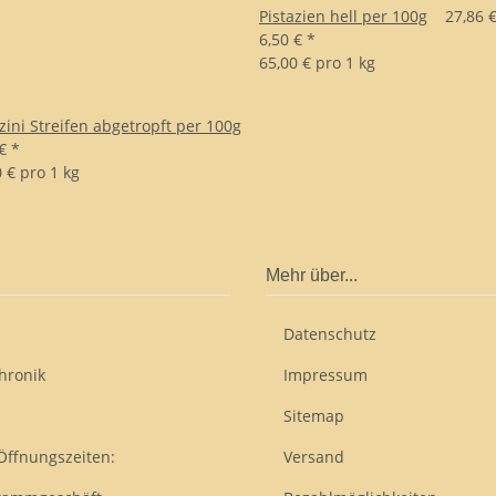
Pistazien hell per 100g
27,86 €
6,50 €
*
65,00 € pro 1 kg
zini Streifen abgetropft per 100g
 €
*
 € pro 1 kg
Mehr über...
Datenschutz
hronik
Impressum
Sitemap
Öffnungszeiten:
Versand