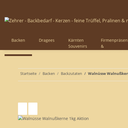
Backen
Dragees
Kärnten
Firmenpräsen
Souvenirs
&
Werbegesche
Startseite
Backen
Backzutaten
Walnüsse Walnußker