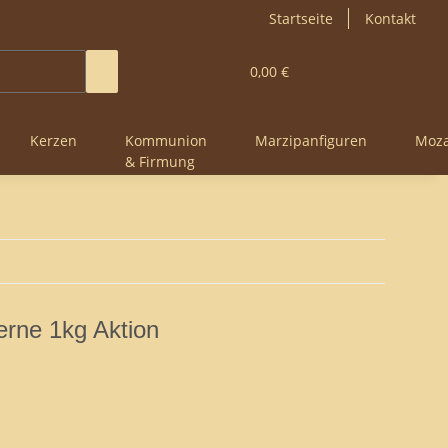
Startseite
Kontakt
0,00 €
Kerzen
Kommunion
Marzipanfiguren
Moza
& Firmung
rne 1kg Aktion