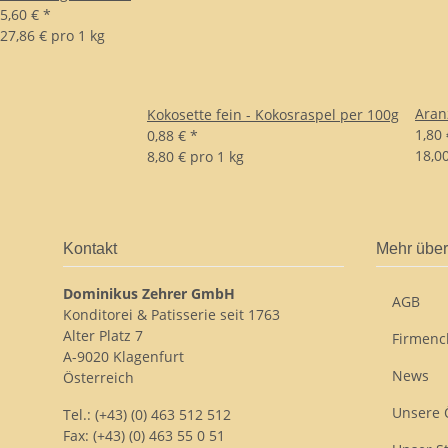
5,60 €
*
27,86 € pro 1 kg
Aran
Kokosette fein - Kokosraspel per 100g
1,80
0,88 €
*
18,00
8,80 € pro 1 kg
Kontakt
Mehr über
Dominikus Zehrer GmbH
AGB
Konditorei & Patisserie seit 1763
Alter Platz 7
Firmenc
A-9020 Klagenfurt
News
Österreich
Unsere 
Tel.: (+43) (0) 463 512 512
Fax: (+43) (0) 463 55 0 51