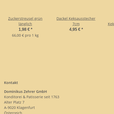
Zuckerstreusel grün
Dackel Keksausstecher
länglich
7cm
Kek
1,98 €
*
4,95 €
*
66,00 € pro 1 kg
Kontakt
Dominikus Zehrer GmbH
Konditorei & Patisserie seit 1763
Alter Platz 7
A-9020 Klagenfurt
Österreich