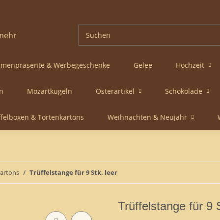
rmenpräsente & Werbegeschenke
Gelee
Hochzeit
n
Mozartkugeln
Osterartikel
Schokolade
ffelboxen & Tortenkartons
Weihnachten & Neujahr
kartons
Trüffelstange für 9 Stk. leer
Trüffelstange für 9 