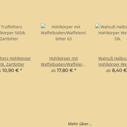
lherz Hohlkörper
Hohlkörper mit
Walnuß Halbsc
tk. Zartbitter
Waffelboden/Waffeleinlage
Hohlkörper We
bitter 63
Stk.
b
10,90 €
*
ab
17,80 €
*
ab
8,40 
Mehr über...