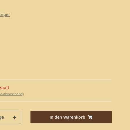
örper
kauft
nd abweichend)
In den Warenkorb
ge