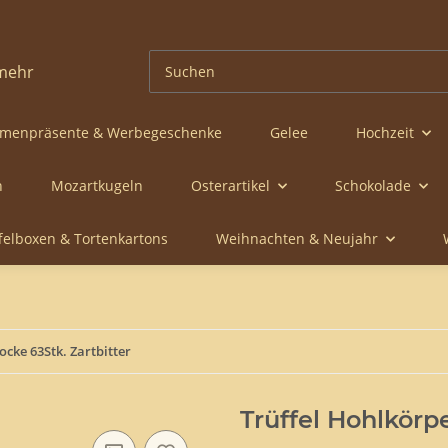
rmenpräsente & Werbegeschenke
Gelee
Hochzeit
n
Mozartkugeln
Osterartikel
Schokolade
ffelboxen & Tortenkartons
Weihnachten & Neujahr
ocke 63Stk. Zartbitter
Trüffel Hohlkörpe