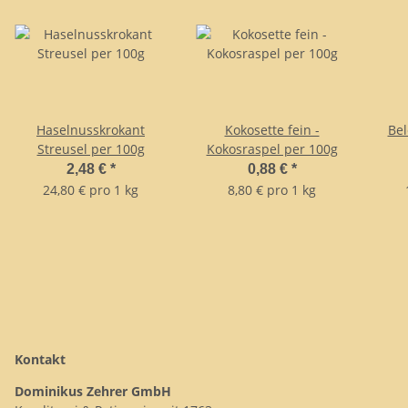
Haselnusskrokant
Kokosette fein -
Bel
Streusel per 100g
Kokosraspel per 100g
2,48 €
*
0,88 €
*
24,80 € pro 1 kg
8,80 € pro 1 kg
Kontakt
Dominikus Zehrer GmbH