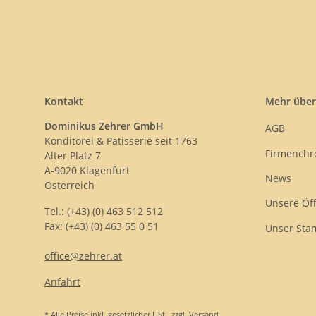
Kontakt
Mehr über
Dominikus Zehrer GmbH
AGB
Konditorei & Patisserie seit 1763
Firmenchr
Alter Platz 7
A-9020 Klagenfurt
News
Österreich
Unsere Öf
Tel.: (+43) (0) 463 512 512
Fax: (+43) (0) 463 55 0 51
Unser Sta
office@zehrer.at
Anfahrt
* Alle Preise inkl. gesetzlicher USt., zzgl.
Versand