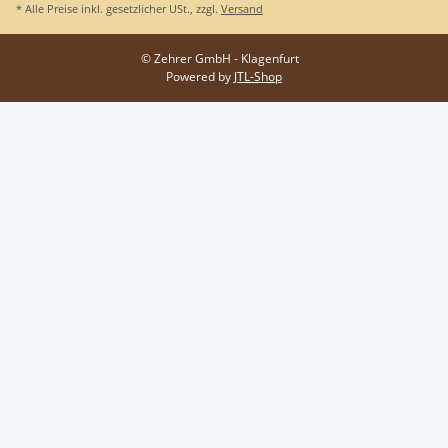
* Alle Preise inkl. gesetzlicher USt., zzgl.
Versand
© Zehrer GmbH - Klagenfurt
Powered by
JTL-Shop