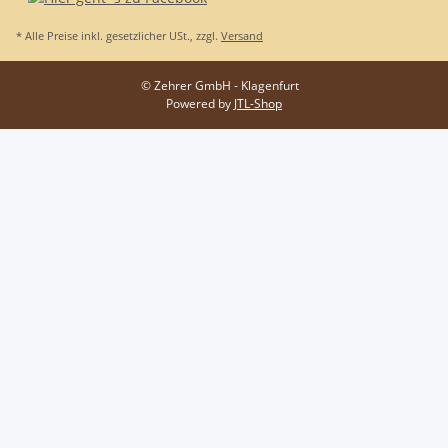
* Alle Preise inkl. gesetzlicher USt., zzgl.
Versand
© Zehrer GmbH - Klagenfurt
Powered by
JTL-Shop