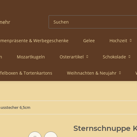
rmenpräsente & Werbegeschenke
Gelee
Hochzeit
n
Mozartkugeln
Osterartikel
Schokolade
ffelboxen & Tortenkartons
Weihnachten & Neujahr
usstecher 6,5cm
Sternschnuppe K