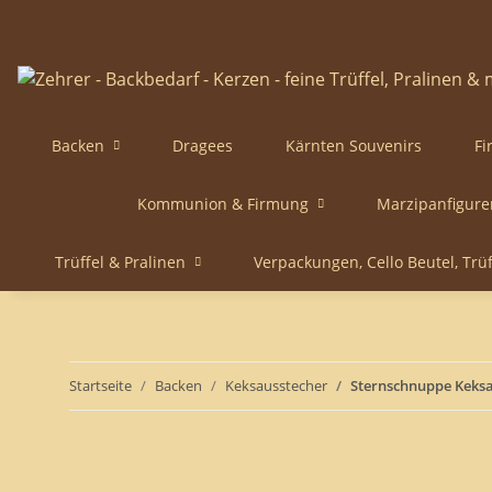
Backen
Dragees
Kärnten Souvenirs
Fi
Kommunion & Firmung
Marzipanfigure
Trüffel & Pralinen
Verpackungen, Cello Beutel, Trü
Startseite
Backen
Keksausstecher
Sternschnuppe Keksa