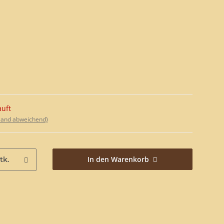
auft
sland abweichend)
In den Warenkorb
tk.