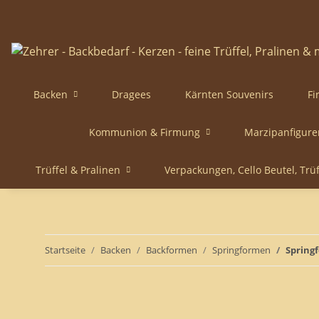
Backen
Dragees
Kärnten Souvenirs
Fi
Kommunion & Firmung
Marzipanfigure
Trüffel & Pralinen
Verpackungen, Cello Beutel, Trü
Startseite
Backen
Backformen
Springformen
Spring