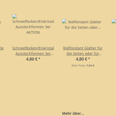
0g
Schneeflocken/Eiskristall
Rollfondant Glätter für
Ausstechformen 3er
die Seiten oder für
AKTION
eckige Torten
4,80 €
*
4,80 €
*
Alter Preis:
7,80 €
Mehr über...