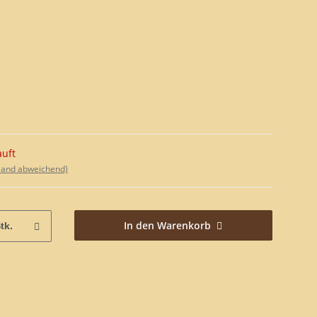
auft
sland abweichend)
In den Warenkorb
tk.