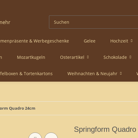
rmenpräsente & Werbegeschenke
Gelee
Hochzeit
n
Mozartkugeln
Osterartikel
Schokolade
ffelboxen & Tortenkartons
Weihnachten & Neujahr
form Quadro 24cm
Springform Quadro