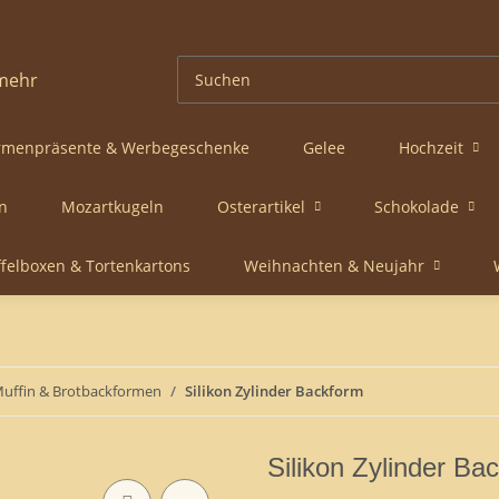
rmenpräsente & Werbegeschenke
Gelee
Hochzeit
n
Mozartkugeln
Osterartikel
Schokolade
ffelboxen & Tortenkartons
Weihnachten & Neujahr
Muffin & Brotbackformen
Silikon Zylinder Backform
Silikon Zylinder Ba