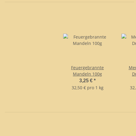
Feuergebrannte
Mer
Mandeln 100g
D
3,25 €
*
32,50 € pro 1 kg
32,