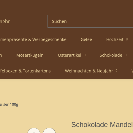
rmenpräsente & Werbegeschenke
Gelee
Hochzeit
n
Mozartkugeln
Osterartikel
Schokolade
ffelboxen & Tortenkartons
Weihnachten & Neujahr
eißer 100g
Schokolade Mandel