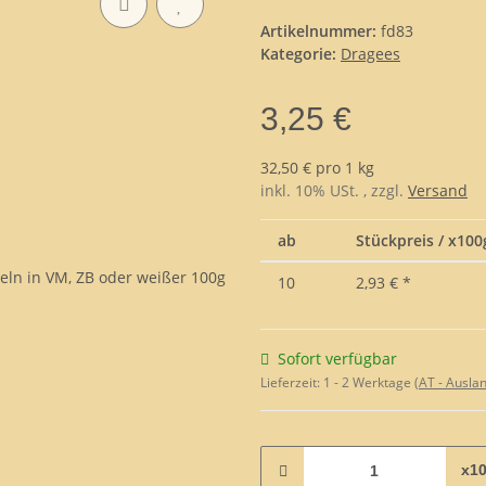
Artikelnummer:
fd83
Kategorie:
Dragees
3,25 €
32,50 € pro 1 kg
inkl. 10% USt. , zzgl.
Versand
ab
Stückpreis / x100g
10
2,93 €
*
Sofort verfügbar
Lieferzeit:
1 - 2 Werktage
(AT - Ausla
x1