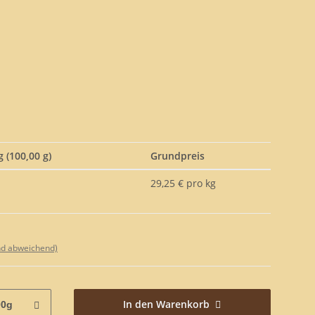
 (100,00 g)
Grundpreis
29,25 € pro kg
nd abweichend)
In den Warenkorb
00g