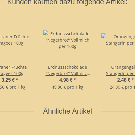
Kunden kauften dazu folgende Artikel:
aner Früchte
Erdnussschokolade
Orangengel
ragees 100g
"Negerbrot" Vollmilch
Stangerln per
per 100g
3,25 €
*
4,98 €
*
2,48 €
*
50 € pro 1 kg
49,80 € pro 1 kg
24,80 € pro 
Ähnliche Artikel