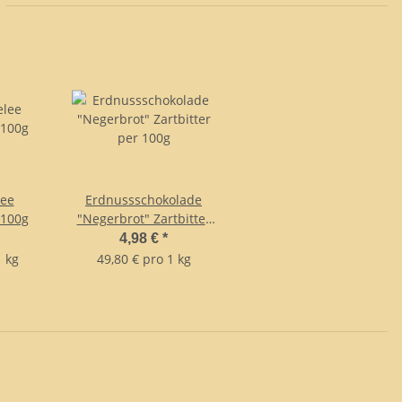
ee
Erdnussschokolade
 100g
"Negerbrot" Zartbitter
per 100g
4,98 €
*
1 kg
49,80 € pro 1 kg