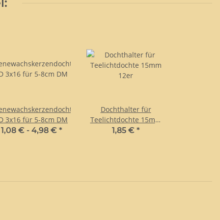
l:
enewachskerzendocht
Dochthalter für
D 3x16 für 5-8cm DM
Teelichtdochte 15mm
12er
1,08 € -
4,98 €
*
1,85 €
*