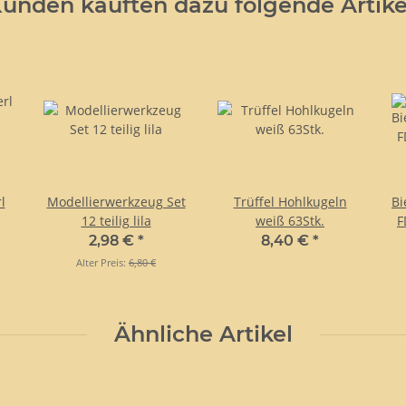
unden kauften dazu folgende Artike
l
Modellierwerkzeug Set
Trüffel Hohlkugeln
Bi
12 teilig lila
weiß 63Stk.
F
2,98 €
*
8,40 €
*
Alter Preis:
6,80 €
Ähnliche Artikel