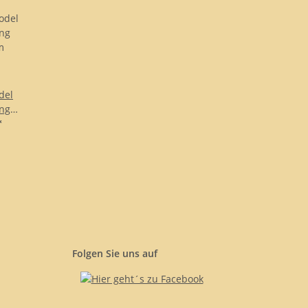
del
ing
m
*
Folgen Sie uns auf