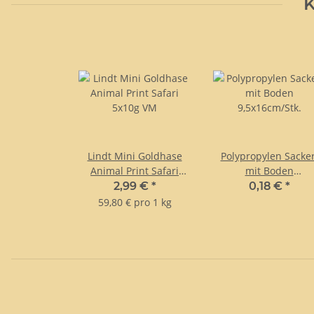
K
Lindt Mini Goldhase
Polypropylen Sacker
Animal Print Safari
mit Boden
5x10g VM
9,5x16cm/Stk.
2,99 €
*
0,18 €
*
59,80 € pro 1 kg