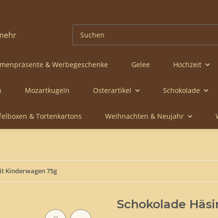
rmenpräsente & Werbegeschenke
Gelee
Hochzeit
n
Mozartkugeln
Osterartikel
Schokolade
ffelboxen & Tortenkartons
Weihnachten & Neujahr
it Kinderwagen 75g
Schokolade Häsi