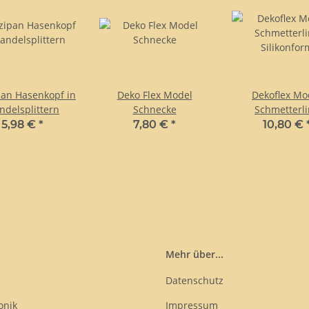
an Hasenkopf in
Deko Flex Model
Dekoflex Mo
delsplittern
Schnecke
Schmetterl
Silikonfor
5,98 €
*
7,80 €
*
10,80 €
Mehr über...
Datenschutz
onik
Impressum