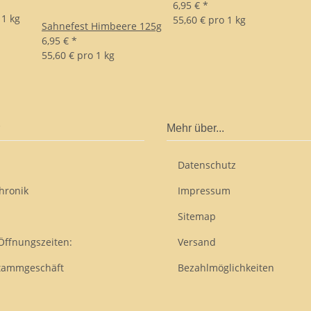
6,95 €
*
 1 kg
55,60 € pro 1 kg
Sahnefest Himbeere 125g
6,95 €
*
55,60 € pro 1 kg
Mehr über...
Datenschutz
hronik
Impressum
Sitemap
Öffnungszeiten:
Versand
tammgeschäft
Bezahlmöglichkeiten