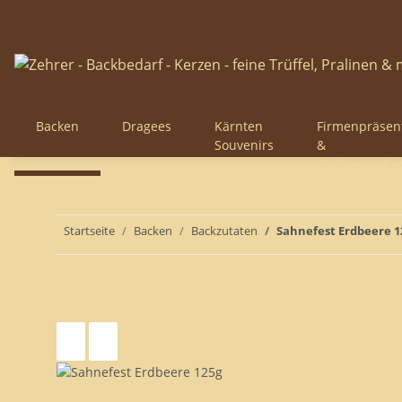
Backen
Dragees
Kärnten
Firmenpräsen
Souvenirs
&
Werbegesche
Startseite
Backen
Backzutaten
Sahnefest Erdbeere 1