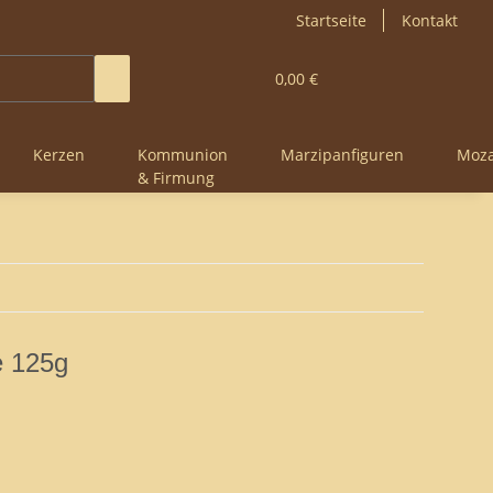
Startseite
Kontakt
0,00 €
Kerzen
Kommunion
Marzipanfiguren
Moza
& Firmung
e 125g