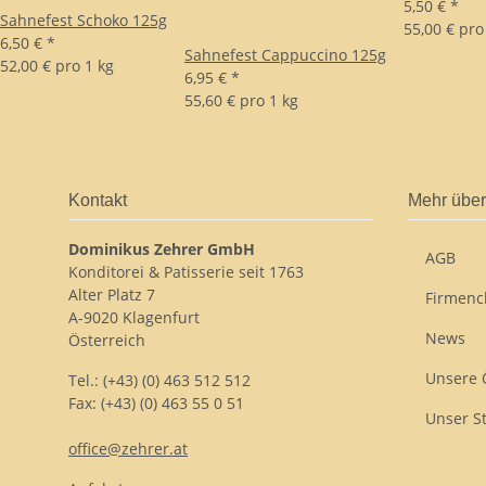
5,50 €
*
Sahnefest Schoko 125g
55,00 € pro
6,50 €
*
Sahnefest Cappuccino 125g
52,00 € pro 1 kg
6,95 €
*
55,60 € pro 1 kg
Kontakt
Mehr über
Dominikus Zehrer GmbH
AGB
Konditorei & Patisserie seit 1763
Alter Platz 7
Firmenc
A-9020 Klagenfurt
News
Österreich
Unsere 
Tel.: (+43) (0) 463 512 512
Fax: (+43) (0) 463 55 0 51
Unser S
office@zehrer.at