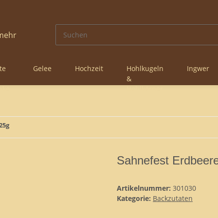
te
Gelee
Hochzeit
Hohlkugeln
Ingwer
&
nke
Hohlkörper
25g
Sahnefest Erdbeer
Artikelnummer:
301030
Kategorie:
Backzutaten