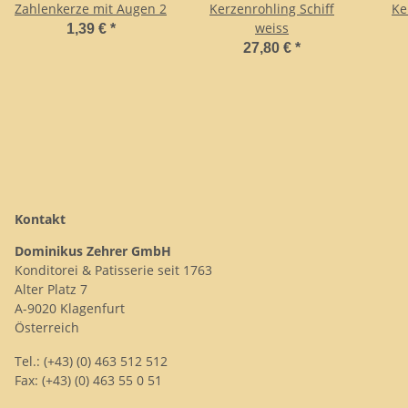
Zahlenkerze mit Augen 2
Kerzenrohling Schiff
Ke
weiss
1,39 €
*
27,80 €
*
Kontakt
Dominikus Zehrer GmbH
Konditorei & Patisserie seit 1763
Alter Platz 7
A-9020 Klagenfurt
Österreich
Tel.: (+43) (0) 463 512 512
Fax: (+43) (0) 463 55 0 51