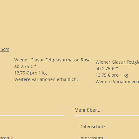
 5cm
Wiener Glasur Fettglasurmasse Rosa
Wiener Glasur Fettg
ab
2,75 €
*
ab
2,75 €
*
13,75 € pro 1 kg
13,75 € pro 1 kg
Weitere Variationen erhältlich.
Weitere Variationen e
Mehr über...
Datenschutz
hronik
Impressum