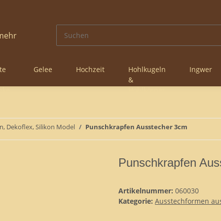
te
Gelee
Hochzeit
Hohlkugeln
Ingwer
&
nke
Hohlkörper
n, Dekoflex, Silikon Model
Punschkrapfen Ausstecher 3cm
Punschkrapfen Aus
Artikelnummer:
060030
Kategorie:
Ausstechformen aus 