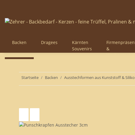
Backen
Dragees
Kärnten
Firmenpräsen
Souvenirs
&
Werbegesche
Startseite
Backen
Ausstechformen aus Kunststoff & Siliko