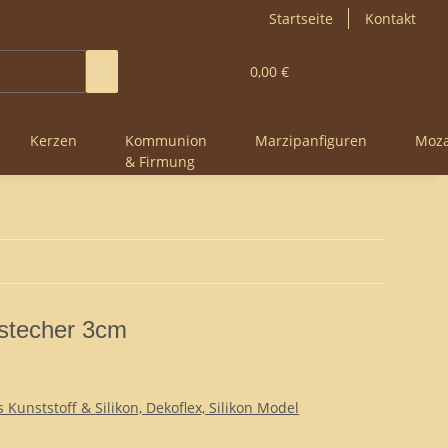
Startseite
Kontakt
0,00 €
Kerzen
Kommunion
Marzipanfiguren
Moza
& Firmung
stecher 3cm
Kunststoff & Silikon, Dekoflex, Silikon Model