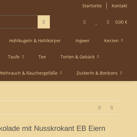
Startseite
Kontakt
0,00 €
Hohlkugeln & Hohlkörper
Ingwer
Kerzen
Taufe
Tee
Torten & Gebäck
Weihrauch & Räuchergefäße
Zuckerln & Bonbons
olade mit Nusskrokant EB Eiern