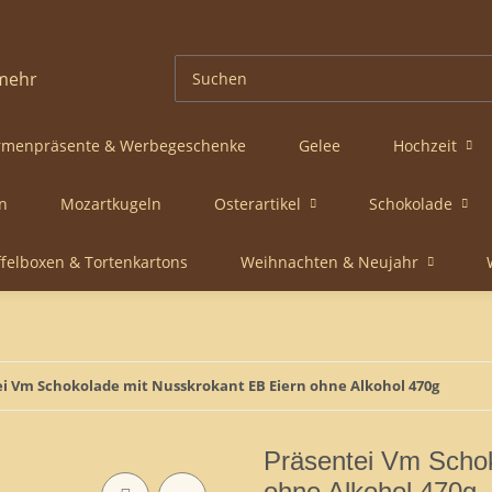
rmenpräsente & Werbegeschenke
Gelee
Hochzeit
n
Mozartkugeln
Osterartikel
Schokolade
ffelboxen & Tortenkartons
Weihnachten & Neujahr
i Vm Schokolade mit Nusskrokant EB Eiern ohne Alkohol 470g
Präsentei Vm Schok
ohne Alkohol 470g