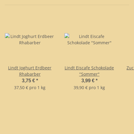
Lindt Joghurt Erdbeer
Lindt Eiscafe Schokolade
Zuc
Rhabarber
"Sommer"
3,75 €
*
3,99 €
*
37,50 € pro 1 kg
39,90 € pro 1 kg