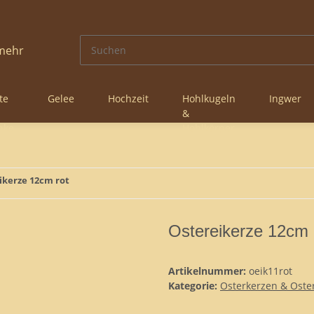
te
Gelee
Hochzeit
Hohlkugeln
Ingwer
&
nke
Hohlkörper
ikerze 12cm rot
Ostereikerze 12cm 
Artikelnummer:
oeik11rot
Kategorie:
Osterkerzen & Oste