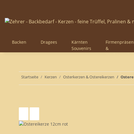
Backen
Dragees
Kärnten
Firmenpräsen
Souvenirs
&
Werbegesche
Startseite
Kerzen
Osterkerzen & Ostereikerzen
Ostere