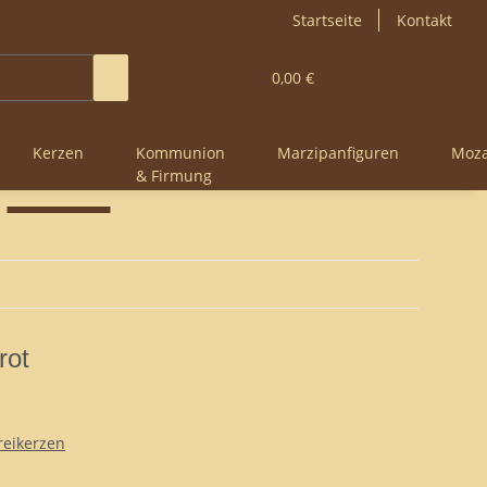
Startseite
Kontakt
0,00 €
Kerzen
Kommunion
Marzipanfiguren
Moza
& Firmung
rot
reikerzen