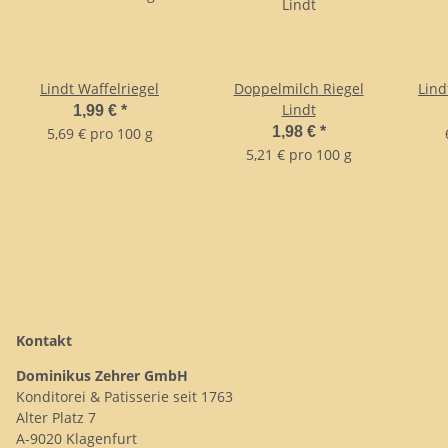
Lindt Waffelriegel
Doppelmilch Riegel
Lind
Lindt
1,99 €
*
1,98 €
*
5,69 € pro 100 g
5,21 € pro 100 g
Kontakt
Dominikus Zehrer GmbH
Konditorei & Patisserie seit 1763
Alter Platz 7
A-9020 Klagenfurt