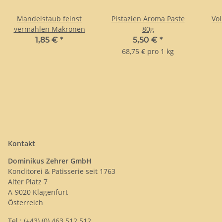
Mandelstaub feinst
Pistazien Aroma Paste
Vo
vermahlen Makronen
80g
1,85 €
*
5,50 €
*
68,75 € pro 1 kg
Kontakt
Dominikus Zehrer GmbH
Konditorei & Patisserie seit 1763
Alter Platz 7
A-9020 Klagenfurt
Österreich
Tel.: (+43) (0) 463 512 512