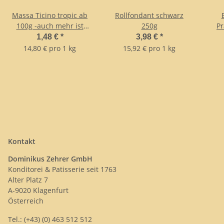
Massa Ticino tropic ab
Rollfondant schwarz
100g -auch mehr ist
250g
Pr
möglich
T
1,48 €
*
3,98 €
*
14,80 € pro 1 kg
15,92 € pro 1 kg
Kontakt
Dominikus Zehrer GmbH
Konditorei & Patisserie seit 1763
Alter Platz 7
A-9020 Klagenfurt
Österreich
Tel.: (+43) (0) 463 512 512