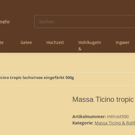
te
Gelee
Hochzeit
Hohlkugeln
Ingwer
&
nke
Hohlkörper
cino tropic lachs/rose eingefärbt 500g
Massa Ticino tropic
Artikelnummer:
mtlrost500
Kategorie:
Massa Ticino & Roll