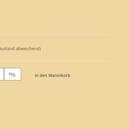
 Ausland abweichend)
Pkg.
In den Warenkorb