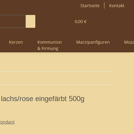
Startseite
Kontakt
0,00 €
Kerzen
Kommunion
Marzipanfiguren
Moza
& Firmung
 lachs/rose eingefärbt 500g
fondant