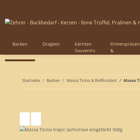
Backen
Dragees
Kärnten
Firmenpräsen
Souvenirs
&
Werbegesche
Startseite
Backen
Massa Ticino & Rollfondant
Massa Ti