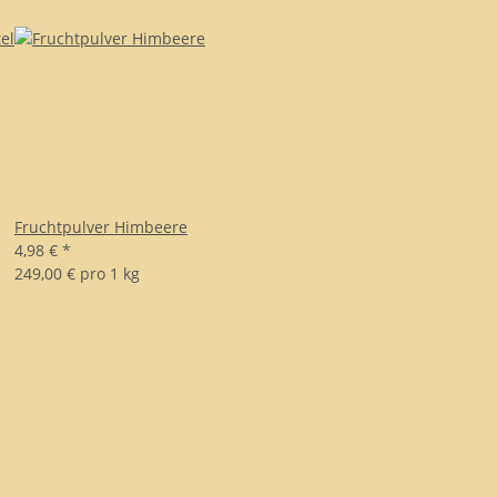
Fruchtpulver Himbeere
4,98 €
*
249,00 € pro 1 kg